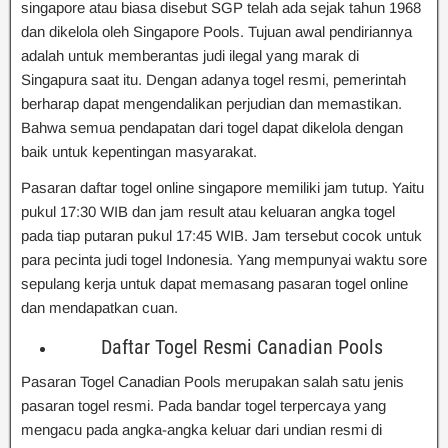
singapore atau biasa disebut SGP telah ada sejak tahun 1968
dan dikelola oleh Singapore Pools. Tujuan awal pendiriannya
adalah untuk memberantas judi ilegal yang marak di
Singapura saat itu. Dengan adanya togel resmi, pemerintah
berharap dapat mengendalikan perjudian dan memastikan.
Bahwa semua pendapatan dari togel dapat dikelola dengan
baik untuk kepentingan masyarakat.
Pasaran daftar togel online singapore memiliki jam tutup. Yaitu
pukul 17:30 WIB dan jam result atau keluaran angka togel
pada tiap putaran pukul 17:45 WIB. Jam tersebut cocok untuk
para pecinta judi togel Indonesia. Yang mempunyai waktu sore
sepulang kerja untuk dapat memasang pasaran togel online
dan mendapatkan cuan.
Daftar Togel Resmi Canadian Pools
Pasaran Togel Canadian Pools merupakan salah satu jenis
pasaran togel resmi. Pada bandar togel terpercaya yang
mengacu pada angka-angka keluar dari undian resmi di