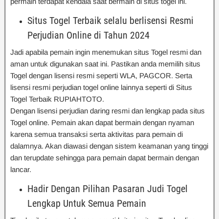
permain terdapat kendala saat bermain di situs togel ini.
Situs Togel Terbaik selalu berlisensi Resmi
Perjudian Online di Tahun 2024
Jadi apabila pemain ingin menemukan situs Togel resmi dan
aman untuk digunakan saat ini. Pastikan anda memilih situs
Togel dengan lisensi resmi seperti WLA, PAGCOR. Serta
lisensi resmi perjudian togel online lainnya seperti di Situs
Togel Terbaik RUPIAHTOTO.
Dengan lisensi perjudian daring resmi dan lengkap pada situs
Togel online. Pemain akan dapat bermain dengan nyaman
karena semua transaksi serta aktivitas para pemain di
dalamnya. Akan diawasi dengan sistem keamanan yang tinggi
dan terupdate sehingga para pemain dapat bermain dengan
lancar.
Hadir Dengan Pilihan Pasaran Judi Togel
Lengkap Untuk Semua Pemain