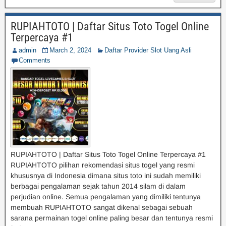
RUPIAHTOTO | Daftar Situs Toto Togel Online
Terpercaya #1
admin
March 2, 2024
Daftar Provider Slot Uang Asli
Comments
RUPIAHTOTO | Daftar Situs Toto Togel Online Terpercaya #1
RUPIAHTOTO pilihan rekomendasi situs togel yang resmi
khususnya di Indonesia dimana situs toto ini sudah memiliki
berbagai pengalaman sejak tahun 2014 silam di dalam
perjudian online. Semua pengalaman yang dimiliki tentunya
membuah RUPIAHTOTO sangat dikenal sebagai sebuah
sarana permainan togel online paling besar dan tentunya resmi