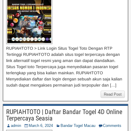
RUPIAHTOTO > Link Login Situs Togel Toto Dengan RTP
Tertinggi RUPIAHTOTO adalah situs togel terpercaya dengan
link alternatif togel resmi yang aman dan dapat diandalkan.
Situs Togel toto Terpercaya juga menyediakan pasaran togel
terlengkap yang bisa kalian mainkan. RUPIAHTOTO
Menyediakan daftar dan login dengan sebuah akun saja kalian
sudah dapat mengakses permainan judi terpopuler dan […]
Read Post
RUPIAHTOTO | Daftar Bandar Togel 4D Online
Terpercaya Seasia
admin
March 6, 2024
Bandar Togel Macau
Comments