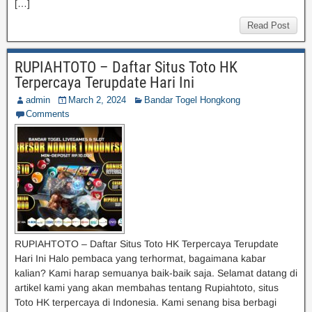
[…]
Read Post
RUPIAHTOTO – Daftar Situs Toto HK
Terpercaya Terupdate Hari Ini
admin
March 2, 2024
Bandar Togel Hongkong
Comments
RUPIAHTOTO – Daftar Situs Toto HK Terpercaya Terupdate
Hari Ini Halo pembaca yang terhormat, bagaimana kabar
kalian? Kami harap semuanya baik-baik saja. Selamat datang di
artikel kami yang akan membahas tentang Rupiahtoto, situs
Toto HK terpercaya di Indonesia. Kami senang bisa berbagi