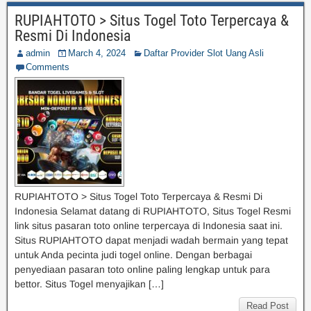
RUPIAHTOTO > Situs Togel Toto Terpercaya &
Resmi Di Indonesia
admin
March 4, 2024
Daftar Provider Slot Uang Asli
Comments
RUPIAHTOTO > Situs Togel Toto Terpercaya & Resmi Di
Indonesia Selamat datang di RUPIAHTOTO, Situs Togel Resmi
link situs pasaran toto online terpercaya di Indonesia saat ini.
Situs RUPIAHTOTO dapat menjadi wadah bermain yang tepat
untuk Anda pecinta judi togel online. Dengan berbagai
penyediaan pasaran toto online paling lengkap untuk para
bettor. Situs Togel menyajikan […]
Read Post