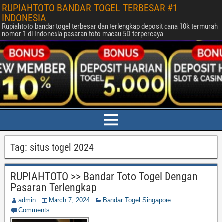
RUPIAHTOTO BANDAR TOGEL TERBESAR #1
INDONESIA
Rupiahtoto bandar togel terbesar dan terlengkap deposit dana 10k termurah
nomor 1 di Indonesia pasaran toto macau 5D terpercaya
Tag:
situs togel 2024
RUPIAHTOTO >> Bandar Toto Togel Dengan
Pasaran Terlengkap
admin
March 7, 2024
Bandar Togel Singapore
Comments