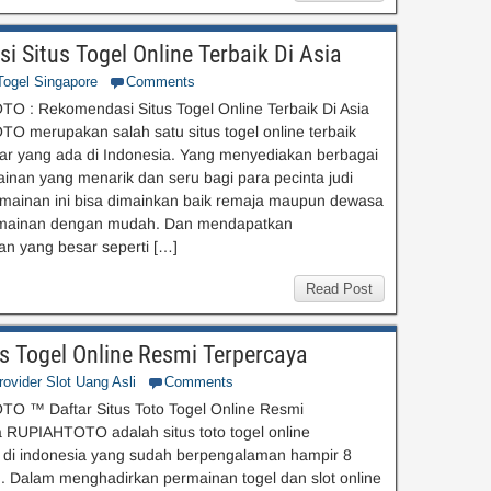
Situs Togel Online Terbaik Di Asia
Togel Singapore
Comments
 : Rekomendasi Situs Togel Online Terbaik Di Asia
 merupakan salah satu situs togel online terbaik
ar yang ada di Indonesia. Yang menyediakan berbagai
ainan yang menarik dan seru bagi para pecinta judi
rmainan ini bisa dimainkan baik remaja maupun dewasa
mainan dengan mudah. Dan mendapatkan
n yang besar seperti […]
Read Post
 Togel Online Resmi Terpercaya
rovider Slot Uang Asli
Comments
O ™ Daftar Situs Toto Togel Online Resmi
 RUPIAHTOTO adalah situs toto togel online
 di indonesia yang sudah berpengalaman hampir 8
h. Dalam menghadirkan permainan togel dan slot online