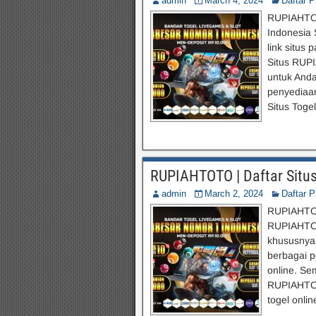
admin
March 4, 2024
Daftar P
RUPIAHTOT
Indonesia
link situs 
Situs RUP
untuk Anda
penyediaan
Situs Toge
RUPIAHTOTO | Daftar Situs
admin
March 2, 2024
Daftar P
RUPIAHTOTO
RUPIAHTOTO
khususnya 
berbagai p
online. S
RUPIAHTOT
togel onli