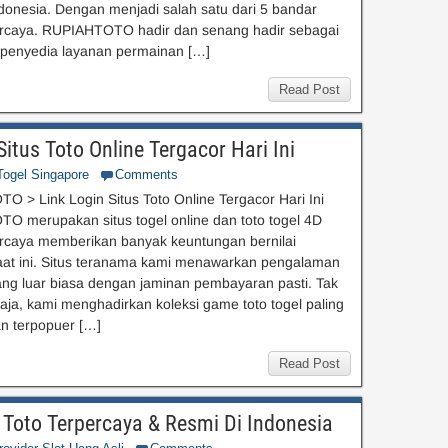
ndonesia. Dengan menjadi salah satu dari 5 bandar
percaya. RUPIAHTOTO hadir dan senang hadir sebagai
 penyedia layanan permainan […]
Read Post
tus Toto Online Tergacor Hari Ini
Togel Singapore
Comments
 > Link Login Situs Toto Online Tergacor Hari Ini
 merupakan situs togel online dan toto togel 4D
rcaya memberikan banyak keuntungan bernilai
saat ini. Situs teranama kami menawarkan pengalaman
ng luar biasa dengan jaminan pembayaran pasti. Tak
saja, kami menghadirkan koleksi game toto togel paling
n terpopuer […]
Read Post
Toto Terpercaya & Resmi Di Indonesia