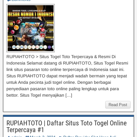
RUPIAHTOTO > Situs Togel Toto Terpercaya & Resmi Di
Indonesia Selamat datang di RUPIAHTOTO, Situs Togel Resmi
link situs pasaran toto online terpercaya di Indonesia saat ini.
Situs RUPIAHTOTO dapat menjadi wadah bermain yang tepat
untuk Anda pecinta judi togel online. Dengan berbagai
penyediaan pasaran toto online paling lengkap untuk para
bettor. Situs Togel menyajikan […]
Read Post
RUPIAHTOTO | Daftar Situs Toto Togel Online
Terpercaya #1