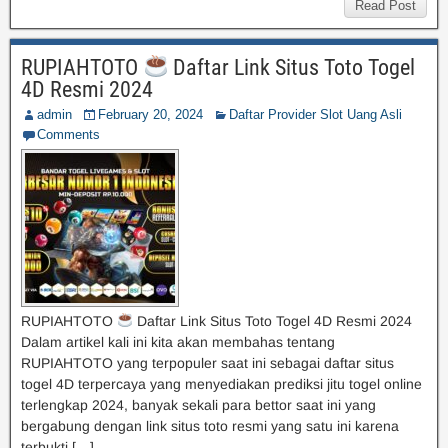
Read Post
RUPIAHTOTO
Daftar Link Situs Toto Togel
4D Resmi 2024
admin
February 20, 2024
Daftar Provider Slot Uang Asli
Comments
RUPIAHTOTO
Daftar Link Situs Toto Togel 4D Resmi 2024
Dalam artikel kali ini kita akan membahas tentang
RUPIAHTOTO yang terpopuler saat ini sebagai daftar situs
togel 4D terpercaya yang menyediakan prediksi jitu togel online
terlengkap 2024, banyak sekali para bettor saat ini yang
bergabung dengan link situs toto resmi yang satu ini karena
terbukti […]