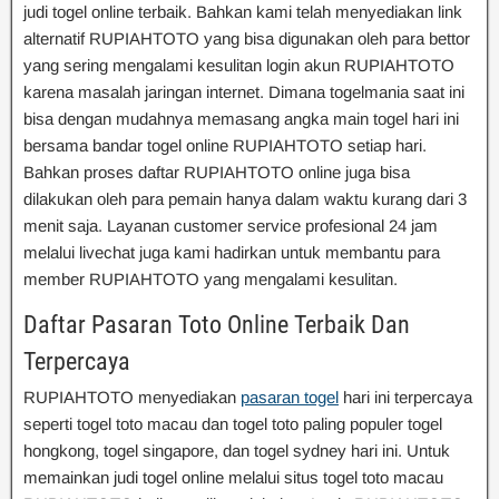
judi togel online terbaik. Bahkan kami telah menyediakan link
alternatif RUPIAHTOTO yang bisa digunakan oleh para bettor
yang sering mengalami kesulitan login akun RUPIAHTOTO
karena masalah jaringan internet. Dimana togelmania saat ini
bisa dengan mudahnya memasang angka main togel hari ini
bersama bandar togel online RUPIAHTOTO setiap hari.
Bahkan proses daftar RUPIAHTOTO online juga bisa
dilakukan oleh para pemain hanya dalam waktu kurang dari 3
menit saja. Layanan customer service profesional 24 jam
melalui livechat juga kami hadirkan untuk membantu para
member RUPIAHTOTO yang mengalami kesulitan.
Daftar Pasaran Toto Online Terbaik Dan
Terpercaya
RUPIAHTOTO menyediakan
pasaran togel
hari ini terpercaya
seperti togel toto macau dan togel toto paling populer togel
hongkong, togel singapore, dan togel sydney hari ini. Untuk
memainkan judi togel online melalui situs togel toto macau