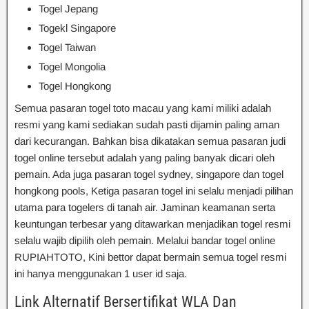
Togel Jepang
Togekl Singapore
Togel Taiwan
Togel Mongolia
Togel Hongkong
Semua pasaran togel toto macau yang kami miliki adalah
resmi yang kami sediakan sudah pasti dijamin paling aman
dari kecurangan. Bahkan bisa dikatakan semua pasaran judi
togel online tersebut adalah yang paling banyak dicari oleh
pemain. Ada juga pasaran togel sydney, singapore dan togel
hongkong pools, Ketiga pasaran togel ini selalu menjadi pilihan
utama para togelers di tanah air. Jaminan keamanan serta
keuntungan terbesar yang ditawarkan menjadikan togel resmi
selalu wajib dipilih oleh pemain. Melalui bandar togel online
RUPIAHTOTO, Kini bettor dapat bermain semua togel resmi
ini hanya menggunakan 1 user id saja.
Link Alternatif Bersertifikat WLA Dan