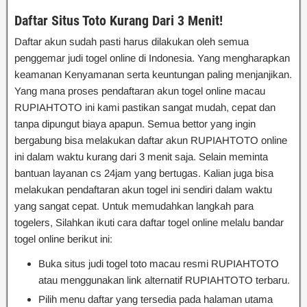
Daftar Situs Toto Kurang Dari 3 Menit!
Daftar akun sudah pasti harus dilakukan oleh semua
penggemar judi togel online di Indonesia. Yang mengharapkan
keamanan Kenyamanan serta keuntungan paling menjanjikan.
Yang mana proses pendaftaran akun togel online macau
RUPIAHTOTO ini kami pastikan sangat mudah, cepat dan
tanpa dipungut biaya apapun. Semua bettor yang ingin
bergabung bisa melakukan daftar akun RUPIAHTOTO online
ini dalam waktu kurang dari 3 menit saja. Selain meminta
bantuan layanan cs 24jam yang bertugas. Kalian juga bisa
melakukan pendaftaran akun togel ini sendiri dalam waktu
yang sangat cepat. Untuk memudahkan langkah para
togelers, Silahkan ikuti cara daftar togel online melalu bandar
togel online berikut ini:
Buka situs judi togel toto macau resmi RUPIAHTOTO
atau menggunakan link alternatif RUPIAHTOTO terbaru.
Pilih menu daftar yang tersedia pada halaman utama