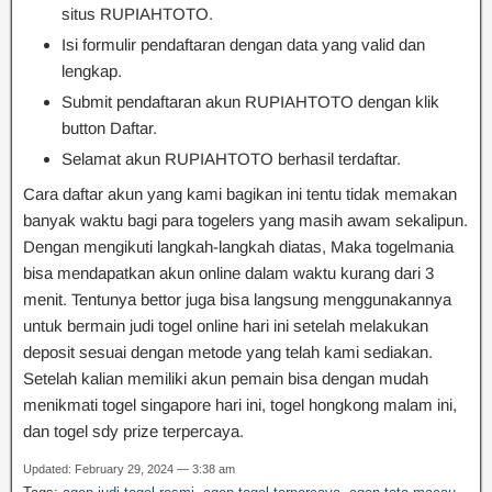
situs RUPIAHTOTO.
Isi formulir pendaftaran dengan data yang valid dan
lengkap.
Submit pendaftaran akun RUPIAHTOTO dengan klik
button Daftar.
Selamat akun RUPIAHTOTO berhasil terdaftar.
Cara daftar akun yang kami bagikan ini tentu tidak memakan
banyak waktu bagi para togelers yang masih awam sekalipun.
Dengan mengikuti langkah-langkah diatas, Maka togelmania
bisa mendapatkan akun online dalam waktu kurang dari 3
menit. Tentunya bettor juga bisa langsung menggunakannya
untuk bermain judi togel online hari ini setelah melakukan
deposit sesuai dengan metode yang telah kami sediakan.
Setelah kalian memiliki akun pemain bisa dengan mudah
menikmati togel singapore hari ini, togel hongkong malam ini,
dan togel sdy prize terpercaya.
Updated: February 29, 2024 — 3:38 am