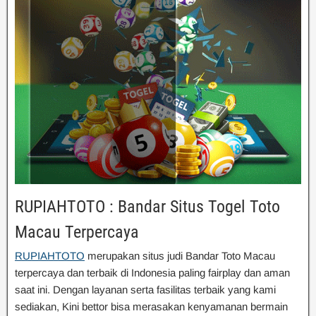
RUPIAHTOTO : Bandar Situs Togel Toto
Macau Terpercaya
RUPIAHTOTO
merupakan situs judi Bandar Toto Macau
terpercaya dan terbaik di Indonesia paling fairplay dan aman
saat ini. Dengan layanan serta fasilitas terbaik yang kami
sediakan, Kini bettor bisa merasakan kenyamanan bermain