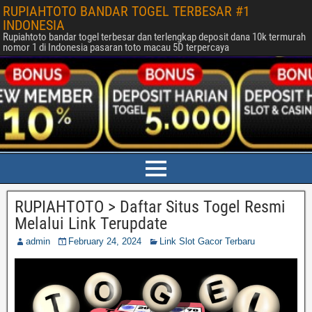
RUPIAHTOTO BANDAR TOGEL TERBESAR #1
INDONESIA
Rupiahtoto bandar togel terbesar dan terlengkap deposit dana 10k termurah
nomor 1 di Indonesia pasaran toto macau 5D terpercaya
RUPIAHTOTO > Daftar Situs Togel Resmi
Melalui Link Terupdate
admin
February 24, 2024
Link Slot Gacor Terbaru