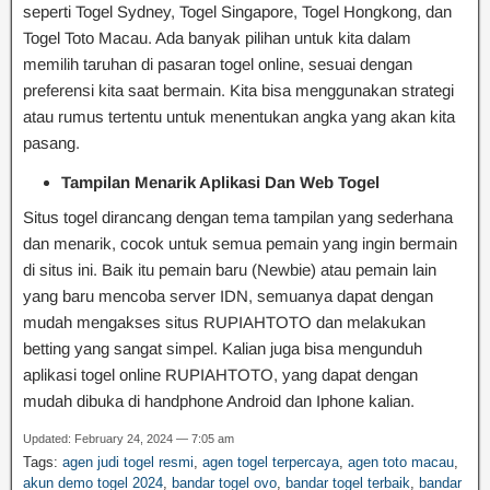
seperti Togel Sydney, Togel Singapore, Togel Hongkong, dan
Togel Toto Macau. Ada banyak pilihan untuk kita dalam
memilih taruhan di pasaran togel online, sesuai dengan
preferensi kita saat bermain. Kita bisa menggunakan strategi
atau rumus tertentu untuk menentukan angka yang akan kita
pasang.
Tampilan Menarik Aplikasi Dan Web Togel
Situs togel dirancang dengan tema tampilan yang sederhana
dan menarik, cocok untuk semua pemain yang ingin bermain
di situs ini. Baik itu pemain baru (Newbie) atau pemain lain
yang baru mencoba server IDN, semuanya dapat dengan
mudah mengakses situs RUPIAHTOTO dan melakukan
betting yang sangat simpel. Kalian juga bisa mengunduh
aplikasi togel online RUPIAHTOTO, yang dapat dengan
mudah dibuka di handphone Android dan Iphone kalian.
Updated: February 24, 2024 — 7:05 am
Tags:
agen judi togel resmi
,
agen togel terpercaya
,
agen toto macau
,
akun demo togel 2024
,
bandar togel ovo
,
bandar togel terbaik
,
bandar