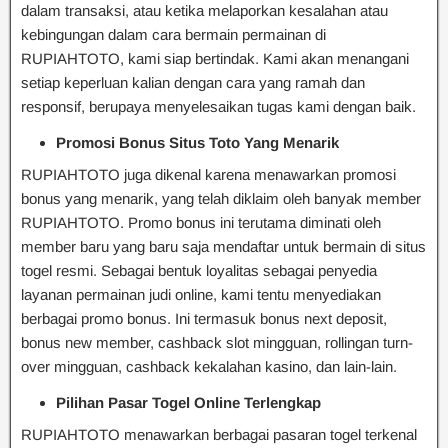
dalam transaksi, atau ketika melaporkan kesalahan atau
kebingungan dalam cara bermain permainan di
RUPIAHTOTO, kami siap bertindak. Kami akan menangani
setiap keperluan kalian dengan cara yang ramah dan
responsif, berupaya menyelesaikan tugas kami dengan baik.
Promosi Bonus Situs Toto Yang Menarik
RUPIAHTOTO juga dikenal karena menawarkan promosi
bonus yang menarik, yang telah diklaim oleh banyak member
RUPIAHTOTO. Promo bonus ini terutama diminati oleh
member baru yang baru saja mendaftar untuk bermain di situs
togel resmi. Sebagai bentuk loyalitas sebagai penyedia
layanan permainan judi online, kami tentu menyediakan
berbagai promo bonus. Ini termasuk bonus next deposit,
bonus new member, cashback slot mingguan, rollingan turn-
over mingguan, cashback kekalahan kasino, dan lain-lain.
Pilihan Pasar Togel Online Terlengkap
RUPIAHTOTO menawarkan berbagai pasaran togel terkenal