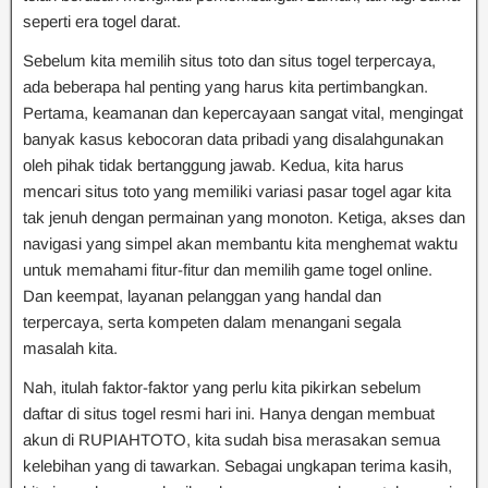
seperti era togel darat.
Sebelum kita memilih situs toto dan situs togel terpercaya,
ada beberapa hal penting yang harus kita pertimbangkan.
Pertama, keamanan dan kepercayaan sangat vital, mengingat
banyak kasus kebocoran data pribadi yang disalahgunakan
oleh pihak tidak bertanggung jawab. Kedua, kita harus
mencari situs toto yang memiliki variasi pasar togel agar kita
tak jenuh dengan permainan yang monoton. Ketiga, akses dan
navigasi yang simpel akan membantu kita menghemat waktu
untuk memahami fitur-fitur dan memilih game togel online.
Dan keempat, layanan pelanggan yang handal dan
terpercaya, serta kompeten dalam menangani segala
masalah kita.
Nah, itulah faktor-faktor yang perlu kita pikirkan sebelum
daftar di situs togel resmi hari ini. Hanya dengan membuat
akun di RUPIAHTOTO, kita sudah bisa merasakan semua
kelebihan yang di tawarkan. Sebagai ungkapan terima kasih,