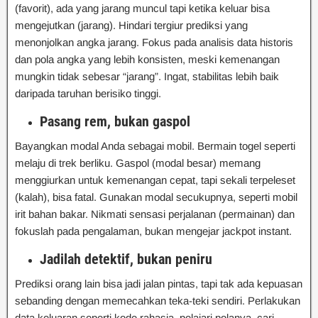
(favorit), ada yang jarang muncul tapi ketika keluar bisa
mengejutkan (jarang). Hindari tergiur prediksi yang
menonjolkan angka jarang. Fokus pada analisis data historis
dan pola angka yang lebih konsisten, meski kemenangan
mungkin tidak sebesar “jarang”. Ingat, stabilitas lebih baik
daripada taruhan berisiko tinggi.
Pasang rem, bukan gaspol
Bayangkan modal Anda sebagai mobil. Bermain togel seperti
melaju di trek berliku. Gaspol (modal besar) memang
menggiurkan untuk kemenangan cepat, tapi sekali terpeleset
(kalah), bisa fatal. Gunakan modal secukupnya, seperti mobil
irit bahan bakar. Nikmati sensasi perjalanan (permainan) dan
fokuslah pada pengalaman, bukan mengejar jackpot instant.
Jadilah detektif, bukan peniru
Prediksi orang lain bisa jadi jalan pintas, tapi tak ada kepuasan
sebanding dengan memecahkan teka-teki sendiri. Perlakukan
data keluaran seperti kode rahasia, pelajari polanya, cari