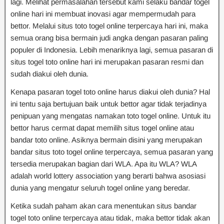
lagi. Melihat permasalahan tersebut kami selaku bandar togel
online hari ini membuat inovasi agar mempermudah para
bettor. Melalui situs toto togel online terpercaya hari ini, maka
semua orang bisa bermain judi angka dengan pasaran paling
populer di Indonesia. Lebih menariknya lagi, semua pasaran di
situs togel toto online hari ini merupakan pasaran resmi dan
sudah diakui oleh dunia.
Kenapa pasaran togel toto online harus diakui oleh dunia? Hal
ini tentu saja bertujuan baik untuk bettor agar tidak terjadinya
penipuan yang mengatas namakan toto togel online. Untuk itu
bettor harus cermat dapat memilih situs togel online atau
bandar toto online. Asiknya bermain disini yang merupakan
bandar situs toto togel online terpercaya, semua pasaran yang
tersedia merupakan bagian dari WLA. Apa itu WLA? WLA
adalah world lottery association yang berarti bahwa asosiasi
dunia yang mengatur seluruh togel online yang beredar.
Ketika sudah paham akan cara menentukan situs bandar
togel toto online terpercaya atau tidak, maka bettor tidak akan