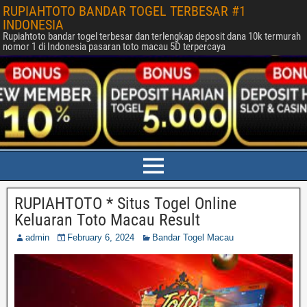
RUPIAHTOTO BANDAR TOGEL TERBESAR #1
INDONESIA
Rupiahtoto bandar togel terbesar dan terlengkap deposit dana 10k termurah
nomor 1 di Indonesia pasaran toto macau 5D terpercaya
RUPIAHTOTO * Situs Togel Online
Keluaran Toto Macau Result
admin
February 6, 2024
Bandar Togel Macau