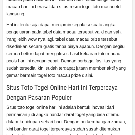
macau hari ini berasal dari situs resmi togel toto macau 4d
langsung.
Hal ini tentu saja dapat menjamin segala sesuatu angka
pengeluaran pada tabel data macau tersebut valid dan sah.
Yang lebih wow nya lagi, tabel data macau prize tersebut
disediakan secara gratis tanpa biaya apapun. Dengan begitu
semua bettor dapat mengakses hasil keluaran toto macau
pools hari ini dengan cepat. Dengan berbagai fasilitas yang
sudah tersedia, kini sudah terdapat jutaan member aktif yang
gemar bermain togel toto macau prize disini.
Situs Toto Togel Online Hari Ini Terpercaya
Dengan Pasaran Populer
Situs toto togel online hari ini adalah bentuk inovasi dari
permainan judi angka bandar darat togel yang bisa ditemui
dalam kehidupan sehari hari. Dengan perkembangan zaman,
kini bandar darat togel terpercaya sudah susah ditemukan