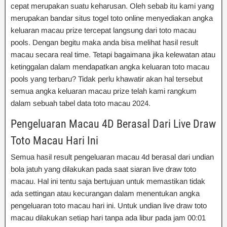
cepat merupakan suatu keharusan. Oleh sebab itu kami yang
merupakan bandar situs togel toto online menyediakan angka
keluaran macau prize tercepat langsung dari toto macau
pools. Dengan begitu maka anda bisa melihat hasil result
macau secara real time. Tetapi bagaimana jika kelewatan atau
ketinggalan dalam mendapatkan angka keluaran toto macau
pools yang terbaru? Tidak perlu khawatir akan hal tersebut
semua angka keluaran macau prize telah kami rangkum
dalam sebuah tabel data toto macau 2024.
Pengeluaran Macau 4D Berasal Dari Live Draw
Toto Macau Hari Ini
Semua hasil result pengeluaran macau 4d berasal dari undian
bola jatuh yang dilakukan pada saat siaran live draw toto
macau. Hal ini tentu saja bertujuan untuk memastikan tidak
ada settingan atau kecurangan dalam menentukan angka
pengeluaran toto macau hari ini. Untuk undian live draw toto
macau dilakukan setiap hari tanpa ada libur pada jam 00:01