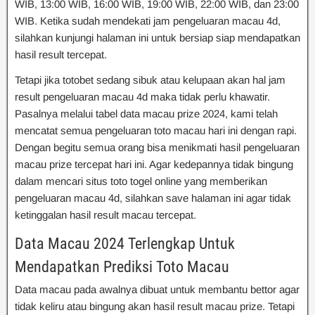
WIB, 13:00 WIB, 16:00 WIB, 19:00 WIB, 22:00 WIB, dan 23:00
WIB. Ketika sudah mendekati jam pengeluaran macau 4d,
silahkan kunjungi halaman ini untuk bersiap siap mendapatkan
hasil result tercepat.
Tetapi jika totobet sedang sibuk atau kelupaan akan hal jam
result pengeluaran macau 4d maka tidak perlu khawatir.
Pasalnya melalui tabel data macau prize 2024, kami telah
mencatat semua pengeluaran toto macau hari ini dengan rapi.
Dengan begitu semua orang bisa menikmati hasil pengeluaran
macau prize tercepat hari ini. Agar kedepannya tidak bingung
dalam mencari situs toto togel online yang memberikan
pengeluaran macau 4d, silahkan save halaman ini agar tidak
ketinggalan hasil result macau tercepat.
Data Macau 2024 Terlengkap Untuk
Mendapatkan Prediksi Toto Macau
Data macau pada awalnya dibuat untuk membantu bettor agar
tidak keliru atau bingung akan hasil result macau prize. Tetapi