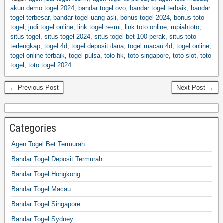
akun demo togel 2024
,
bandar togel ovo
,
bandar togel terbaik
,
bandar
togel terbesar
,
bandar togel uang asli
,
bonus togel 2024
,
bonus toto
togel
,
judi togel online
,
link togel resmi
,
link toto online
,
rupiahtoto
,
situs togel
,
situs togel 2024
,
situs togel bet 100 perak
,
situs toto
terlengkap
,
togel 4d
,
togel deposit dana
,
togel macau 4d
,
togel online
,
togel online terbaik
,
togel pulsa
,
toto hk
,
toto singapore
,
toto slot
,
toto
togel
,
toto togel 2024
← Previous Post
Next Post →
Categories
Agen Togel Bet Termurah
Bandar Togel Deposit Termurah
Bandar Togel Hongkong
Bandar Togel Macau
Bandar Togel Singapore
Bandar Togel Sydney