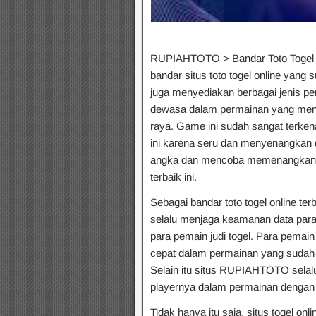
RUPIAHTOTO > Bandar Toto Togel 
bandar situs toto togel online yang
juga menyediakan berbagai jenis pe
dewasa dalam permainan yang men
raya. Game ini sudah sangat terken
ini karena seru dan menyenangkan
angka dan mencoba memenangkan h
terbaik ini.
Sebagai bandar toto togel online t
selalu menjaga keamanan data para
para pemain judi togel. Para pema
cepat dalam permainan yang sudah d
Selain itu situs RUPIAHTOTO sel
playernya dalam permainan dengan
Tidak hanya itu saja, situs togel 