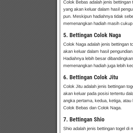
Colok Bebas adalah jenis bettingan
yang akan keluar dalam hasil pengun
pun. Meskipun hadiahnya tidak seb
memenangkan hadiah masih cukup t
5. Bettingan Colok Naga
Colok Naga adalah jenis bettingan
akan keluar dalam hasil pengundian.
Hadiahnya lebih besar dibandingka
memenangkan hadiah juga lebih keci
6. Bettingan Colok Jitu
Colok Jitu adalah jenis bettingan 
akan keluar pada posisi tertentu d
angka pertama, kedua, ketiga, atau
Colok Bebas dan Colok Naga.
7. Bettingan Shio
Shio adalah jenis bettingan togel 