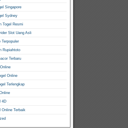
el Singapore
gel Sydney
n Togel Resmi
ider Slot Uang Asli
e Terpopuler
n Rupiahtoto
Gacor Terbaru
 Online
gel Online
ogel Terlengkap
Online
l 4D
l Online Terbaik
ized