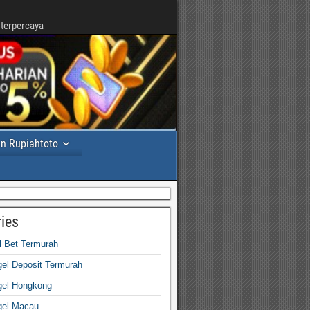
 terpercaya
n Rupiahtoto
ies
l Bet Termurah
el Deposit Termurah
gel Hongkong
gel Macau