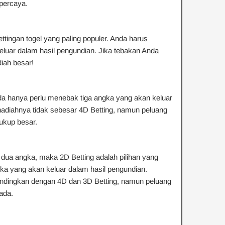
erpercaya.
ettingan togel yang paling populer. Anda harus
uar dalam hasil pengundian. Jika tebakan Anda
iah besar!
da hanya perlu menebak tiga angka yang akan keluar
hadiahnya tidak sebesar 4D Betting, namun peluang
ukup besar.
 dua angka, maka 2D Betting adalah pilihan yang
ka yang akan keluar dalam hasil pengundian.
bandingkan dengan 4D dan 3D Betting, namun peluang
ada.