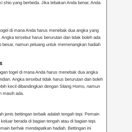
ki shio yang berbeda. Jika tebakan Anda benar, Anda
n togel di mana Anda harus menebak dua angka yang
 Angka tersebut harus berurutan dan tidak boleh ada
p besar, namun peluang untuk memenangkan hadiah
s
ngan togel di mana Anda harus menebak dua angka
dian. Angka tersebut tidak harus berurutan dan boleh
bih kecil dibandingkan dengan Silang Homo, namun
h masih ada.
lah jenis bettingan terbaik adalah tengah tepi. Pemain
luar berada di bagian tengah atau di bagian tepi.
main berhak mendapatkan hadiah. Bettingan ini