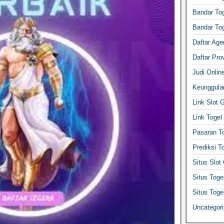
Bandar Tog
Bandar To
Daftar Age
Daftar Prov
Judi Onlin
Keunggula
Link Slot 
Link Togel
Pasaran To
Prediksi T
Situs Slot 
Situs Toge
Situs Toge
Uncategor