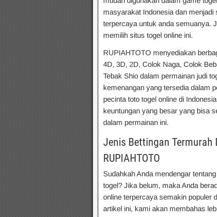
mudah digunakan dalam game togel. 
masyarakat Indonesia dan menjadi sal
terpercaya untuk anda semuanya. Ja
memilih situs togel online ini.
RUPIAHTOTO menyediakan berbagai j
4D, 3D, 2D, Colok Naga, Colok Beb
Tebak Shio dalam permainan judi t
kemenangan yang tersedia dalam per
pecinta toto togel online di Indone
keuntungan yang besar yang bisa 
dalam permainan ini.
Jenis Bettingan Termurah D
RUPIAHTOTO
Sudahkah Anda mendengar tentang s
togel? Jika belum, maka Anda berada
online terpercaya semakin populer d
artikel ini, kami akan membahas lebi