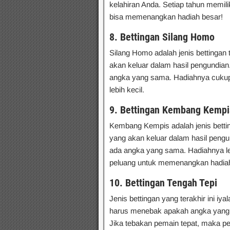
kelahiran Anda. Setiap tahun memili
bisa memenangkan hadiah besar!
8. Bettingan Silang Homo
Silang Homo adalah jenis bettinga
akan keluar dalam hasil pengundian.
angka yang sama. Hadiahnya cuku
lebih kecil.
9. Bettingan Kembang Kempi
Kembang Kempis adalah jenis betti
yang akan keluar dalam hasil pengun
ada angka yang sama. Hadiahnya le
peluang untuk memenangkan hadia
10. Bettingan Tengah Tepi
Jenis bettingan yang terakhir ini iya
harus menebak apakah angka yang ke
Jika tebakan pemain tepat, maka pe