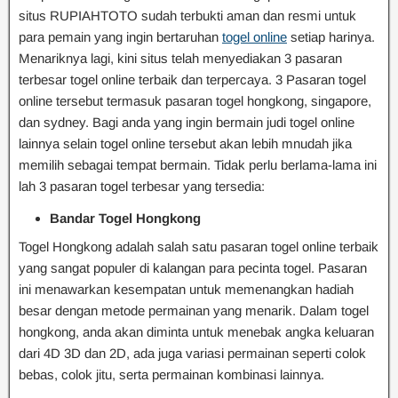
situs RUPIAHTOTO sudah terbukti aman dan resmi untuk
para pemain yang ingin bertaruhan
togel online
setiap harinya.
Menariknya lagi, kini situs telah menyediakan 3 pasaran
terbesar togel online terbaik dan terpercaya. 3 Pasaran togel
online tersebut termasuk pasaran togel hongkong, singapore,
dan sydney. Bagi anda yang ingin bermain judi togel online
lainnya selain togel online tersebut akan lebih mnudah jika
memilih sebagai tempat bermain. Tidak perlu berlama-lama ini
lah 3 pasaran togel terbesar yang tersedia:
Bandar Togel Hongkong
Togel Hongkong adalah salah satu pasaran togel online terbaik
yang sangat populer di kalangan para pecinta togel. Pasaran
ini menawarkan kesempatan untuk memenangkan hadiah
besar dengan metode permainan yang menarik. Dalam togel
hongkong, anda akan diminta untuk menebak angka keluaran
dari 4D 3D dan 2D, ada juga variasi permainan seperti colok
bebas, colok jitu, serta permainan kombinasi lainnya.