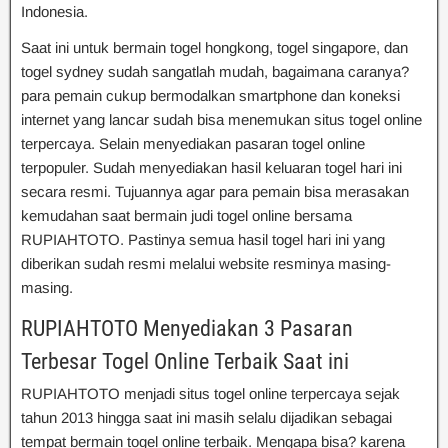
Indonesia.
Saat ini untuk bermain togel hongkong, togel singapore, dan
togel sydney sudah sangatlah mudah, bagaimana caranya?
para pemain cukup bermodalkan smartphone dan koneksi
internet yang lancar sudah bisa menemukan situs togel online
terpercaya. Selain menyediakan pasaran togel online
terpopuler. Sudah menyediakan hasil keluaran togel hari ini
secara resmi. Tujuannya agar para pemain bisa merasakan
kemudahan saat bermain judi togel online bersama
RUPIAHTOTO. Pastinya semua hasil togel hari ini yang
diberikan sudah resmi melalui website resminya masing-
masing.
RUPIAHTOTO Menyediakan 3 Pasaran
Terbesar Togel Online Terbaik Saat ini
RUPIAHTOTO
menjadi situs togel online terpercaya sejak
tahun 2013 hingga saat ini masih selalu dijadikan sebagai
tempat bermain togel online terbaik. Mengapa bisa? karena