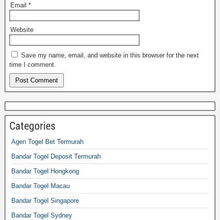
Email
*
Website
Save my name, email, and website in this browser for the next
time I comment.
Categories
Agen Togel Bet Termurah
Bandar Togel Deposit Termurah
Bandar Togel Hongkong
Bandar Togel Macau
Bandar Togel Singapore
Bandar Togel Sydney