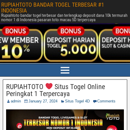
RUPIAHTOTO BANDAR TOGEL TERBESAR #1
INDONESIA
Rupiahtoto bandar togel terbesar dan terlengkap deposit dana 10k termurah
nomor 1 di Indonesia pasaran toto macau 5D terpercaya
RUPIAHTOTO
Situs Togel Online
Peringkat 1 Terpercaya
admin
January 27, 2024
Situs Togel 4D
Comments