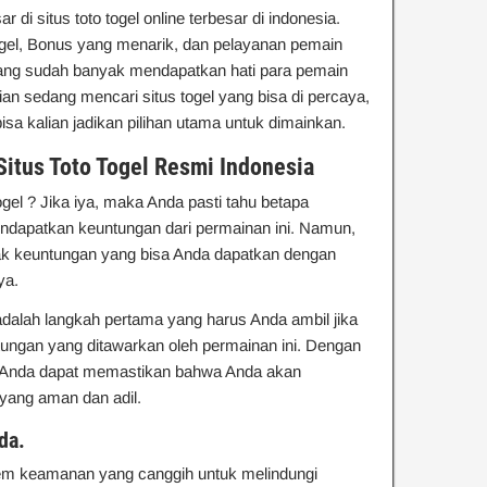
r di situs toto togel online terbesar di indonesia.
gel, Bonus yang menarik, dan pelayanan pemain
ng sudah banyak mendapatkan hati para pemain
lian sedang mencari situs togel yang bisa di percaya,
a kalian jadikan pilihan utama untuk dimainkan.
Situs Toto Togel Resmi Indonesia
gel ? Jika iya, maka Anda pasti tahu betapa
apatkan keuntungan dari permainan ini. Namun,
k keuntungan yang bisa Anda dapatkan dengan
ya.
 adalah langkah pertama yang harus Anda ambil jika
ngan yang ditawarkan oleh permainan ini. Dengan
a, Anda dapat memastikan bahwa Anda akan
ang aman dan adil.
da.
stem keamanan yang canggih untuk melindungi