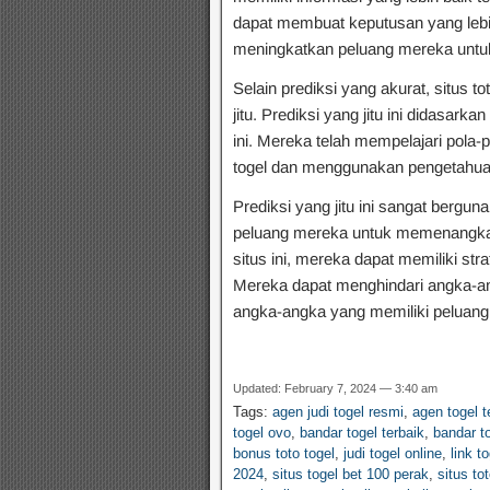
dapat membuat keputusan yang lebi
meningkatkan peluang mereka unt
Selain prediksi yang akurat, situs t
jitu. Prediksi yang jitu ini didasar
ini. Mereka telah mempelajari pola-
togel dan menggunakan pengetahuan 
Prediksi yang jitu ini sangat bergun
peluang mereka untuk memenangkan 
situs ini, mereka dapat memiliki st
Mereka dapat menghindari angka-a
angka-angka yang memiliki peluang l
Updated: February 7, 2024 — 3:40 am
Tags:
agen judi togel resmi
,
agen togel 
togel ovo
,
bandar togel terbaik
,
bandar to
bonus toto togel
,
judi togel online
,
link t
2024
,
situs togel bet 100 perak
,
situs to