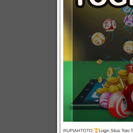
RUPIAHTOTO
Login Situs Toto