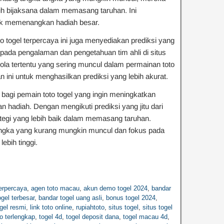
h bijaksana dalam memasang taruhan. Ini
uk memenangkan hadiah besar.
oto togel terpercaya ini juga menyediakan prediksi yang
kan pada pengalaman dan pengetahuan tim ahli di situs
pola tertentu yang sering muncul dalam permainan toto
ini untuk menghasilkan prediksi yang lebih akurat.
a bagi pemain toto togel yang ingin meningkatkan
hadiah. Dengan mengikuti prediksi yang jitu dari
rategi yang lebih baik dalam memasang taruhan.
ngka yang kurang mungkin muncul dan fokus pada
ebih tinggi.
terpercaya
,
agen toto macau
,
akun demo togel 2024
,
bandar
gel terbesar
,
bandar togel uang asli
,
bonus togel 2024
,
ogel resmi
,
link toto online
,
rupiahtoto
,
situs togel
,
situs togel
to terlengkap
,
togel 4d
,
togel deposit dana
,
togel macau 4d
,