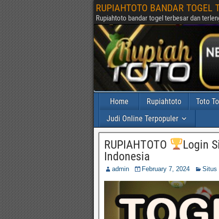
RUPIAHTOTO BANDAR TOGEL T
Rupiahtoto bandar togel terbesar dan terl
Home
Rupiahtoto
Toto To
Judi Online Terpopuler
RUPIAHTOTO
Login S
Indonesia
admin
February 7, 2024
Situs