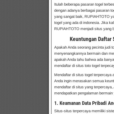
Itulah beberapa pasaran togel terbesa
dengan adanya berbagai pasaran to
yang sangat baik, RUPIAHTOTO ya
togel yang ada di indonesia. Jika ka
RUPIAHTOTO menjadi situs yang bis
Keuntungan Daftar 
Apakah Anda seorang pecinta judi to
menyenangkannya bermain dan mend
apakah Anda tahu bahwa ada banya
mendaftar di situs toto togel terpeca
Mendaftar di situs togel terpercaya
Anda ingin merasakan semua keuntu
mendaftar di situs yang terpercay
mendapatkan pengalaman bermain y
1. Keamanan Data Pribadi An
Situs-situs terpercaya memiliki si