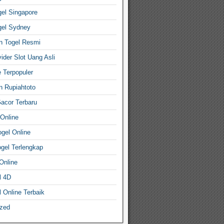
el Singapore
gel Sydney
n Togel Resmi
ider Slot Uang Asli
e Terpopuler
n Rupiahtoto
Gacor Terbaru
 Online
gel Online
ogel Terlengkap
Online
l 4D
l Online Terbaik
ized