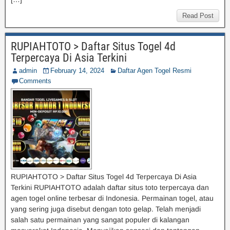
Read Post
RUPIAHTOTO > Daftar Situs Togel 4d
Terpercaya Di Asia Terkini
admin
February 14, 2024
Daftar Agen Togel Resmi
Comments
RUPIAHTOTO > Daftar Situs Togel 4d Terpercaya Di Asia
Terkini RUPIAHTOTO adalah daftar situs toto terpercaya dan
agen togel online terbesar di Indonesia. Permainan togel, atau
yang sering juga disebut dengan toto gelap. Telah menjadi
salah satu permainan yang sangat populer di kalangan