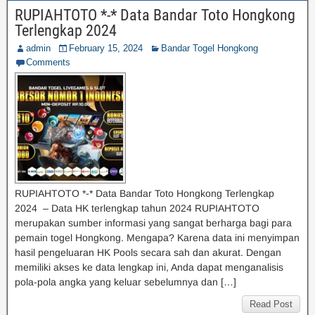
RUPIAHTOTO *-* Data Bandar Toto Hongkong
Terlengkap 2024
admin
February 15, 2024
Bandar Togel Hongkong
Comments
RUPIAHTOTO *-* Data Bandar Toto Hongkong Terlengkap
2024 – Data HK terlengkap tahun 2024 RUPIAHTOTO
merupakan sumber informasi yang sangat berharga bagi para
pemain togel Hongkong. Mengapa? Karena data ini menyimpan
hasil pengeluaran HK Pools secara sah dan akurat. Dengan
memiliki akses ke data lengkap ini, Anda dapat menganalisis
pola-pola angka yang keluar sebelumnya dan […]
Read Post