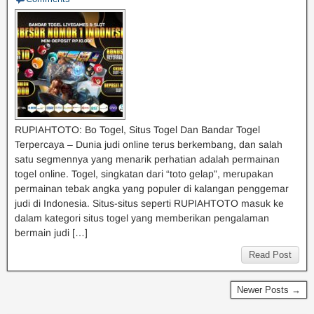
RUPIAHTOTO: Bo Togel, Situs Togel Dan Bandar Togel
Terpercaya – Dunia judi online terus berkembang, dan salah
satu segmennya yang menarik perhatian adalah permainan
togel online. Togel, singkatan dari “toto gelap”, merupakan
permainan tebak angka yang populer di kalangan penggemar
judi di Indonesia. Situs-situs seperti RUPIAHTOTO masuk ke
dalam kategori situs togel yang memberikan pengalaman
bermain judi […]
Read Post
Newer Posts →