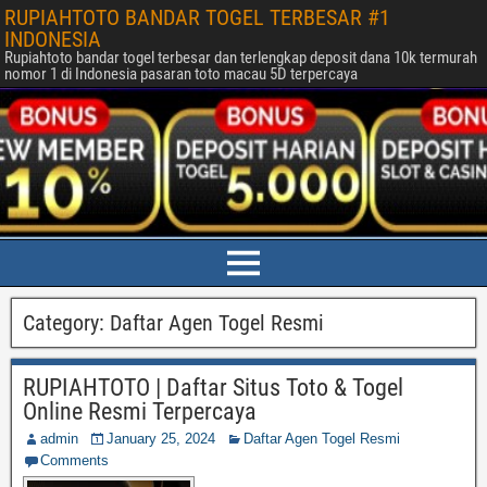
RUPIAHTOTO BANDAR TOGEL TERBESAR #1
INDONESIA
Rupiahtoto bandar togel terbesar dan terlengkap deposit dana 10k termurah
nomor 1 di Indonesia pasaran toto macau 5D terpercaya
Category:
Daftar Agen Togel Resmi
RUPIAHTOTO | Daftar Situs Toto & Togel
Online Resmi Terpercaya
admin
January 25, 2024
Daftar Agen Togel Resmi
Comments